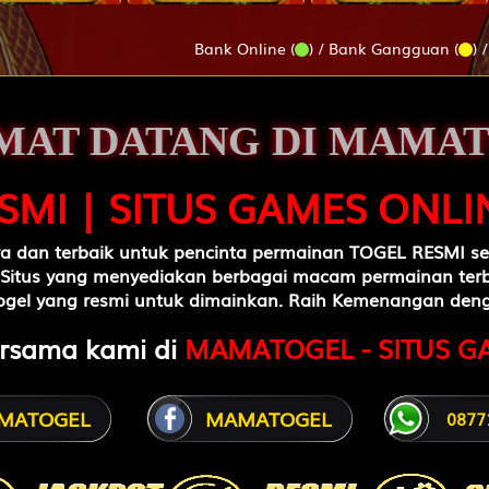
Bank Online (
) /
Bank Gangguan (
) 
MAT DATANG DI MAMA
SMI | SITUS GAMES ONL
a dan terbaik untuk pencinta permainan TOGEL RESMI s
tus yang menyediakan berbagai macam permainan terb
 togel yang resmi untuk dimainkan. Raih Kemenangan den
ersama kami di
MAMATOGEL - SITUS G
MATOGEL
MAMATOGEL
0877