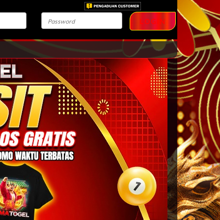
LOGIN